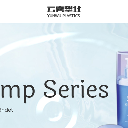
ump Series
ündet